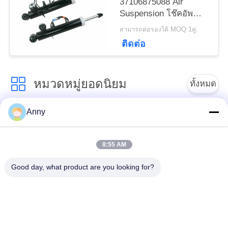
37106875088 Air
Suspension โช๊คอัพ
สำหรับ BMW X5 X6
สามารถต่อรองได้ MOQ:1คู่.
X5M X6M F15 F16 F85
ติดต่อ
F86 คู่ด้านหลัง
หมวดหมู่ยอดนิยม
ทั้งหมด
Anny
อะไหล่รถเบนซ์
BMW Air Suspension
Mercedes Benz Air
Parts
Suspension
8:55 AM
Good day, what product are you looking for?
อะไหล่ช่วงล่าง Audi
อากาศช่วงล่างโช้คอัพ
Air
ส่วนประกอบการระงับ
อากาศของ Land
สปริงแอร์รถยนต์