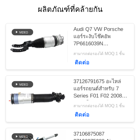
ผลิตภัณฑ์ที่คล้ายกัน
ข่าว
Audi Q7 VW Porsche
แอร์ระงับโช๊คอัพ
คดี
7P6616039N
7P6616040N
สามารถต่อรองได้ MOQ:1 ชิ้น
ติดต่อ
แผนผัง
เว็บไซต์
37126791675 อะไหล่
แอร์รถยนต์สำหรับ 7
Series F01 F02 2008-
PRIVACY
2015 โช้คอัพสปริงด้าน
สามารถต่อรองได้ MOQ:1 ชิ้น
หลัง
POLICY
ติดต่อ
37106875087