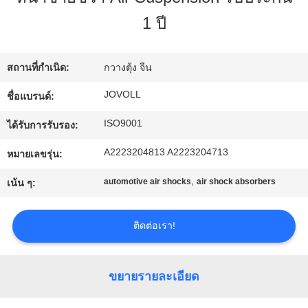
กับ
1 ปี
เรา
สถานที่กำเนิด:
กวางตุ้ง จีน
JOVOLL
ชื่อแบรนด์:
ทัวร์
ISO9001
ได้รับการรับรอง:
โรงงาน
A2223204813 A2223204713
หมายเลขรุ่น:
,
automotive air shocks
air shock absorbers
ควบคุม
เน้น ๆ:
คุณภาพ
ติดต่อเรา!
ติดต่อ
ขยายรายละเอียด
เรา