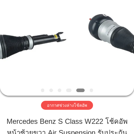
-
2026
Guangzhou
Jovoll
Auto
Parts
Technology
Co.,
Ltd..
บ้าน
All
Rights
Reserved.
สินค้า
วี
อาร์
โชว์
อากาศช่วงล่างโช้คอัพ
Mercedes Benz S Class W222 โช้คอัพ
เกี่ยว
หน้าซ้ายขวา Air Suspension รับประกัน