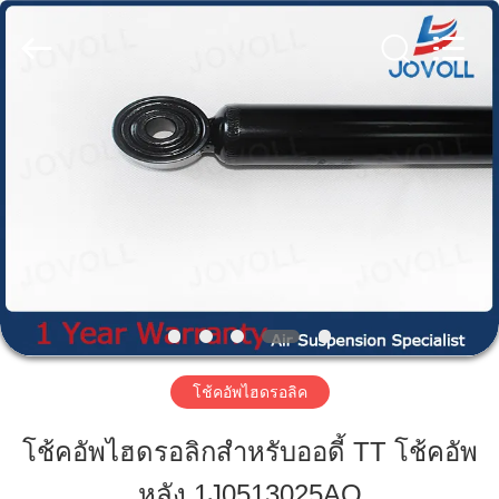
-
2026
Guangzhou
Jovoll
Auto
Parts
Technology
Co.,
Ltd..
บ้าน
All
Rights
Reserved.
สินค้า
วี
อาร์
โชว์
โช้คอัพไฮดรอลิค
โช้คอัพไฮดรอลิกสำหรับออดี้ TT โช้คอัพ
เกี่ยว
หลัง 1J0513025AQ