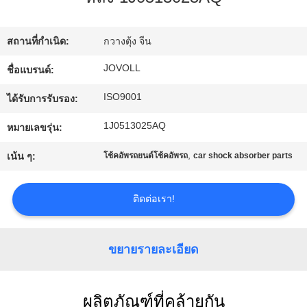
กับ
สถานที่กำเนิด:
กวางตุ้ง จีน
เรา
JOVOLL
ชื่อแบรนด์:
ISO9001
ทัวร์
ได้รับการรับรอง:
1J0513025AQ
หมายเลขรุ่น:
โรงงาน
,
เน้น ๆ:
โช้คอัพรถยนต์โช้คอัพรถ
car shock absorber parts
ควบคุม
ติดต่อเรา!
คุณภาพ
ขยายรายละเอียด
ติดต่อ
เรา
ผลิตภัณฑ์ที่คล้ายกัน