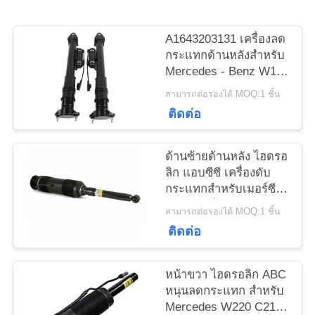
A1643203131 เครื่องลด
ข่าว
กระแทกด้านหลังสําหรับ
Mercedes - Benz W164
GL320 GL450 GL550
สามารถต่อรองได้ MOQ:1 ชิ้น
คดี
ML320 พร้อม ADS
ติดต่อ
แผนผัง
ด้านซ้ายด้านหลัง ไฮดรอ
ลิก แอบซีซี เครื่องดับ
เว็บไซต์
กระแทกสําหรับเมอร์ซี
เดส เบนซ์ W220 2000-
สามารถต่อรองได้ MOQ:1 ชิ้น
2006 A2203209113
ติดต่อ
PRIVACY
POLICY
หน้าขวา ไฮดรอลิก ABC
หนุนลดกระแทก สําหรับ
Mercedes W220 C215