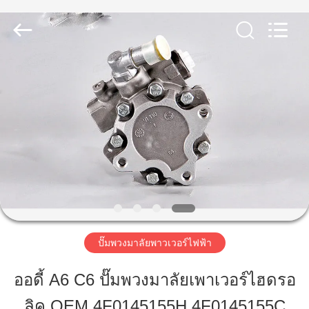
-
2026
Guangzhou
Jovoll
Auto
Parts
Technology
Co.,
Ltd..
บ้าน
All
Rights
Reserved.
สินค้า
วี
อาร์
โชว์
ปั๊มพวงมาลัยพาวเวอร์ไฟฟ้า
ออดี้ A6 C6 ปั๊มพวงมาลัยเพาเวอร์ไฮดรอ
เกี่ยว
ลิค OEM 4F0145155H 4F0145155C