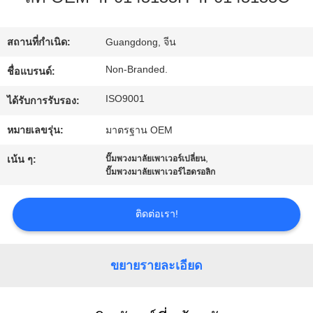
กับ
สถานที่กำเนิด:
Guangdong, จีน
เรา
Non-Branded.
ชื่อแบรนด์:
ISO9001
ทัวร์
ได้รับการรับรอง:
หมายเลขรุ่น:
มาตรฐาน OEM
โรงงาน
,
เน้น ๆ:
ปั๊มพวงมาลัยเพาเวอร์เปลี่ยน
ปั๊มพวงมาลัยเพาเวอร์ไฮดรอลิก
ควบคุม
ติดต่อเรา!
คุณภาพ
ขยายรายละเอียด
ติดต่อ
เรา