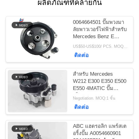
ผลิตภัณฑ์ที่คล้ายกัน
ข่าว
0064664501 ปั๊มพวงมา
ลัยพาวเวอร์ไฟฟ้าสำหรับ
Mercedes Benz E
คดี
Class W212 E300
US$50-US$100/ PCS. MOQ:1 ชิ้น
E350 E500 E550 4
ติดต่อ
Matic
แผนผัง
สําหรับ Mercedes
เว็บไซต์
W212 E300 E350 E500
E550 4MATIC ปั๊ม
เข็มขัดแรง 0064664501
Negotiation. MOQ:1 ชิ้น
PRIVACY
ติดต่อ
POLICY
ABC แฮดรอลิก แพร์สเต
อริ้งปั๊ม A0054660901