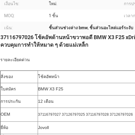
เงื่อนไข:
ใหม่.
การปร
MOQ:
1 ชิ้น
เวลาก
เน้น:
ชิ้นส่วนช่วงล่าง bmw
,
ชิ้นส่วนอะไหล่แอร์ระงับ
37116797026 โช้คอัพด้านหน้าขวาพอดี BMW X3 F25 xDriv
ควบคุมการทำให้หมาด ๆ ด้วยแม่เหล็ก
รายละเอียดด่วน
สิ่งของ
โช้คอัพหน้า
ใบสมัคร
BMW X3 F25
การประกัน
12 เดือน
OEM
37116797027 37126797025 37116797028 37126797026
ยี่ห้อ
Jovoll