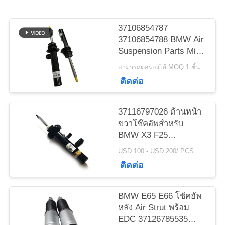
37106854787
ข่าว
37106854788 BMW Air
Suspension Parts Mini
Cooper F55 F56 F57
สามารถต่อรองได้ MOQ:1 ชิ้น
คดี
โช้คอัพหน้าซ้ายขวา
ติดต่อ
แผนผัง
37116797026 ด้านหน้า
ขวาโช๊คอัพสำหรับ
เว็บไซต์
BMW X3 F25
XDrive28i 11-17 X4
USD 100 - USD 200/ PCS. MOQ:1 ชิ้น
F26 XDrive28i พร้อม
ติดต่อ
PRIVACY
ระบบควบคุมการทำให้
หมาด ๆ ด้วยแม่เหล็ก
POLICY
BMW E65 E66 โช้คอัพ
หลัง Air Strut พร้อม
EDC 37126785535