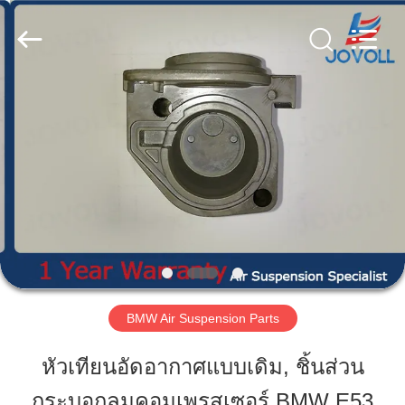
-
2026
Guangzhou
Jovoll
Auto
Parts
Technology
Co.,
Ltd..
บ้าน
All
Rights
Reserved.
สินค้า
วี
อาร์
โชว์
BMW Air Suspension Parts
หัวเทียนอัดอากาศแบบเดิม, ชิ้นส่วน
เกี่ยว
กระบอกลมคอมเพรสเซอร์ BMW E53