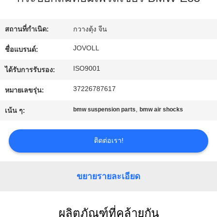
กับ
สถานที่กำเนิด:
กวางตุ้ง จีน
เรา
JOVOLL
ชื่อแบรนด์:
ISO9001
ทัวร์
ได้รับการรับรอง:
37226787617
หมายเลขรุ่น:
โรงงาน
,
bmw suspension parts
bmw air shocks
เน้น ๆ:
ควบคุม
ติดต่อเรา!
คุณภาพ
ขยายรายละเอียด
ติดต่อ
เรา
ผลิตภัณฑ์ที่คล้ายกัน